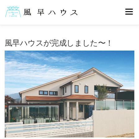
コ
ン
メニュー
テ
ン
ツ
へ
◆予約はこちら
◆客室情報
◆アクセス情報
ス
風早ハウスが完成しました〜！
キ
ッ
プ